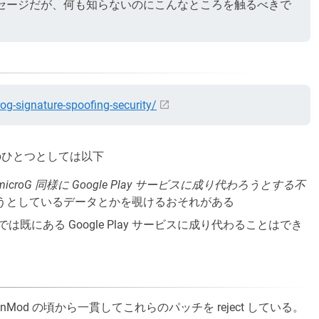
セージだが、何も知らないのにこんなところを触るべきで
og-signature-spoofing-security/
のひとつとしては以下
microG 同様に Google Play サービスに成り代わろうとする不
れようとしているデータとかを覗けるおそれがある
では既にある Google Play サービスに成り代わることはでき
genMod の頃から一貫してこれらのパッチを reject している。