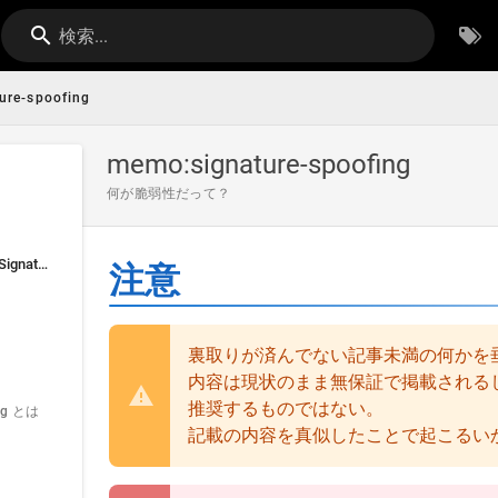
検索...
ure-spoofing
memo:signature-spoofing
何が脆弱性だって？
microG が必要とする Signature Spoofing と LineageOS 側の立ち位置について
注意
裏取りが済んでない記事未満の何かを
内容は現状のまま無保証で掲載される
推奨するものではない。
ing とは
記載の内容を真似したことで起こるい