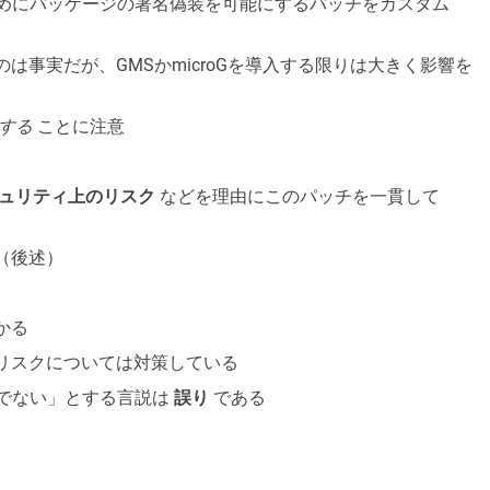
りすますためにパッケージの署名偽装を可能にするパッチをカスタム
は事実だが、GMSかmicroGを導入する限りは大きく影響を
する
ことに注意
ュリティ上のリスク
などを理由にこのパッチを一貫して
（後述）
かる
上のリスクについては対策している
安全でない」とする言説は
誤り
である