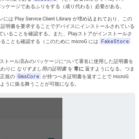
パッケージであるふりをする（成り代わる）必要がある。
Play Service Client Library が埋め込まれており、この
た証明書を要求することでデバイスにインストールされている
名されていることを確認する。また、Playストアがインストールさ
FakeStore
ことも確認する（このために microG には
ションがインストール済みのパッケージについて署名に使用した証明書を
代わりに
なりすまし用の証明書
を
常に
返すようになる。つま
GmsCore
く正規の
が持つべき証明書を返すことで microG
あるかのように振る舞うことが可能になる。