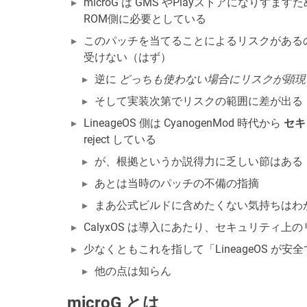
microG は GMS やPlayストアにな
ROM側に必要としている
このパッチを当てることによるリスクがあるの
受けない（はず）
逆に
どっちも使わない場合にリスクが顕現
そして実装次第でリスクの範囲に差が出る
LineageOS 側は CyanogenMod 時代から
セキ
reject している
が、根拠というか説得力に乏しい節はある
あとは当時のパッチの不備の指摘
まあ公式ビルドに含めたくない気持ちはわ
CalyxOS は導入にあたり、セキュリティ
少なくともこれを指して「LineageOS が
他の点は知らん
microG とは