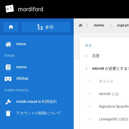
mordiford
/
/
memo
signat
参照
Home
目次
trends
注意
memo
VRChat
ざっくり
mstdn.maud.io
microG とは
mstdn.maud.io 利用規約
Signature Spoof
アカウントの削除について
LineageOS の場合