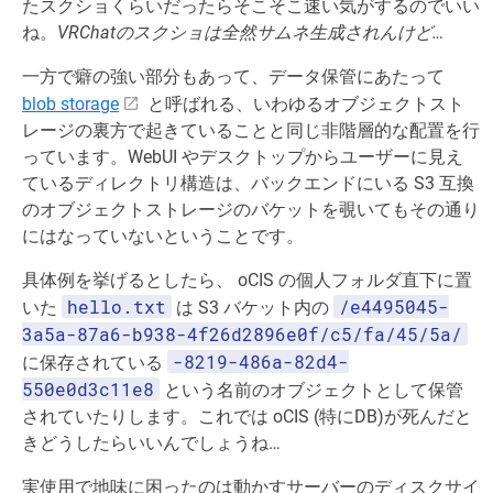
たスクショくらいだったらそこそこ速い気がするのでいい
ね。
VRChatのスクショは全然サムネ生成されんけど…
一方で癖の強い部分もあって、データ保管にあたって
blob storage
と呼ばれる、いわゆるオブジェクトスト
レージの裏方で起きていることと同じ非階層的な配置を行
っています。WebUI やデスクトップからユーザーに見え
ているディレクトリ構造は、バックエンドにいる S3 互換
のオブジェクトストレージのバケットを覗いてもその通り
にはなっていないということです。
具体例を挙げるとしたら、 oCIS の個人フォルダ直下に置
hello.txt
/e4495045-
いた
は S3 バケット内の
3a5a-87a6-b938-4f26d2896e0f/c5/fa/45/5a/
-8219-486a-82d4-
に保存されている
550e0d3c11e8
という名前のオブジェクトとして保管
されていたりします。これでは oCIS (特にDB)が死んだと
きどうしたらいいんでしょうね…
実使用で地味に困ったのは動かすサーバーのディスクサイ